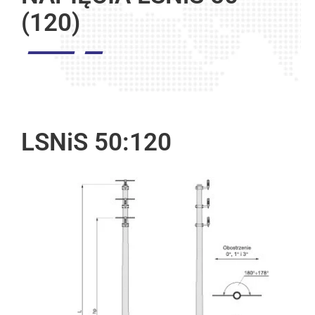
(120)
LSNiS 50:120