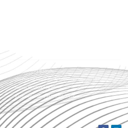
e-mail: biuro@strunobet.pl
NIP 656-21-57-750 | REGON 292831157
Sąd rejonowy w Opolu
VIII Wydział Gospodarczy Krajowego Rejestru Sądowego
Numer KRS 0000174085
Kapitał zakładowy PLN 6,550,000.00