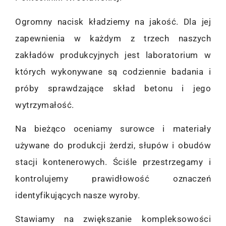
Ogromny nacisk kładziemy na jakość. Dla jej
zapewnienia w każdym z trzech naszych
zakładów produkcyjnych jest laboratorium w
których wykonywane są codziennie badania i
próby sprawdzające skład betonu i jego
wytrzymałość.
Na bieżąco oceniamy surowce i materiały
używane do produkcji żerdzi, słupów i obudów
stacji kontenerowych. Ściśle przestrzegamy i
kontrolujemy prawidłowość oznaczeń
identyfikujących nasze wyroby.
Stawiamy na zwiększanie kompleksowości