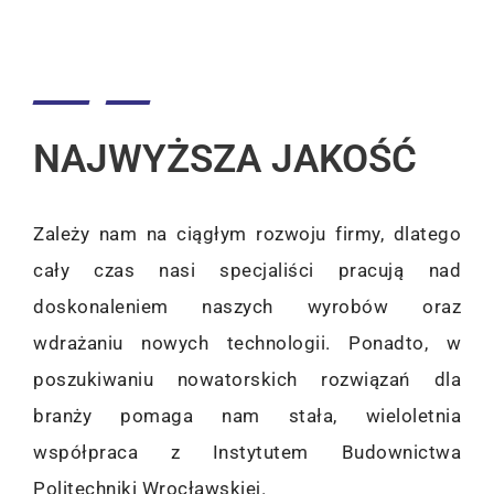
NAJWYŻSZA JAKOŚĆ
Zależy nam na ciągłym rozwoju firmy, dlatego
cały czas nasi specjaliści pracują nad
doskonaleniem naszych wyrobów oraz
wdrażaniu nowych technologii. Ponadto, w
poszukiwaniu nowatorskich rozwiązań dla
branży pomaga nam stała, wieloletnia
współpraca z Instytutem Budownictwa
Politechniki Wrocławskiej.