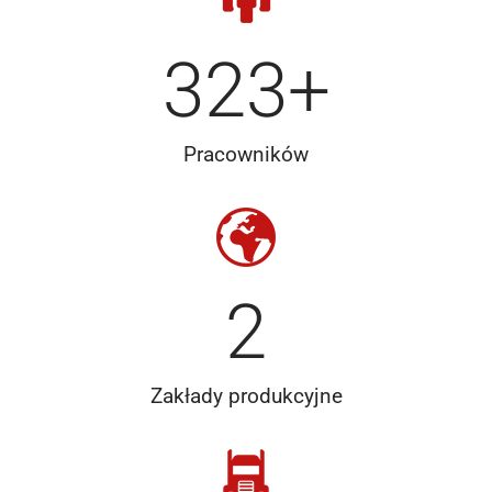
350
+
Pracowników
3
Zakłady produkcyjne