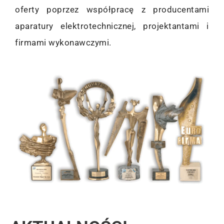
oferty poprzez współpracę z producentami
aparatury elektrotechnicznej, projektantami i
firmami wykonawczymi.