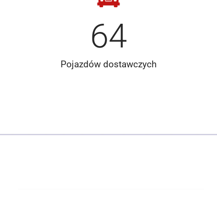
70
Pojazdów dostawczych
Zakład produkcyjny w Lewinie Brzeskim
ul. Kolejowa 1, 49-340 Lewin Brzeski