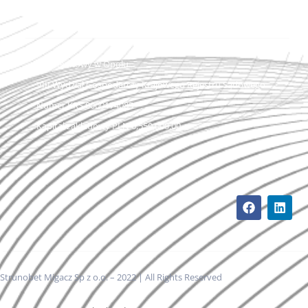
Sąd rejonowy w Opolu
VIII Wydział Gospodarczy Krajowego Rejestru Sądowego
Numer KRS 0000174085
Kapitał zakładowy PLN 6,550,000.00
Strunobet Migacz Sp z o.o. – 2022 | All Rights Reserved