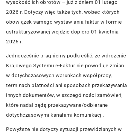
wysokość ich obrotów – już z dniem 01 lutego
2026 r. Dotyczy więc także tych, wobec których
obowiązek samego wystawiania faktur w formie
ustrukturyzowanej wejdzie dopiero 01 kwietnia
2026 r.
Jednocześnie pragniemy podkreślić, że wdrożenie
Krajowego Systemu e-Faktur nie powoduje zmian
w dotychczasowych warunkach współpracy,
terminach płatności ani sposobach przekazywania
innych dokumentów, w szczególności zamówień,
które nadal będą przekazywane/odbierane
dotychczasowymi kanałami komunikacji.
Powyższe nie dotyczy sytuacji przewidzianych w