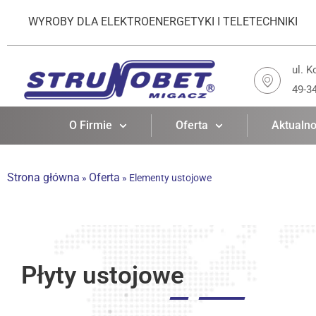
WYROBY DLA ELEKTROENERGETYKI I TELETECHNIKI
ul. K
49-3
O Firmie
Oferta
Aktualno
Strona główna
Oferta
»
»
Elementy ustojowe
Płyty ustojowe