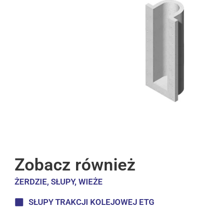
Zobacz również
ŻERDZIE, SŁUPY, WIEŻE
SŁUPY TRAKCJI KOLEJOWEJ ETG