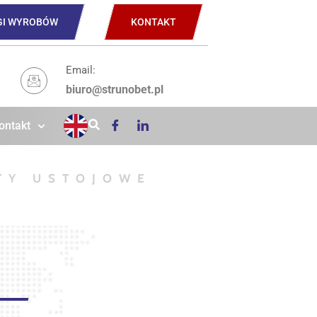
GI WYROBÓW
KONTAKT
Email:
biuro@strunobet.pl
ontakt
TY USTOJOWE