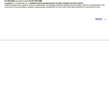
Next
→
Zakład produkcyjny w Lewinie Brzeskim
ul. Kolejowa 1, 49-340 Lewin Brzeski
biurolewin@strunobet.pl
+48 77 552 44 10