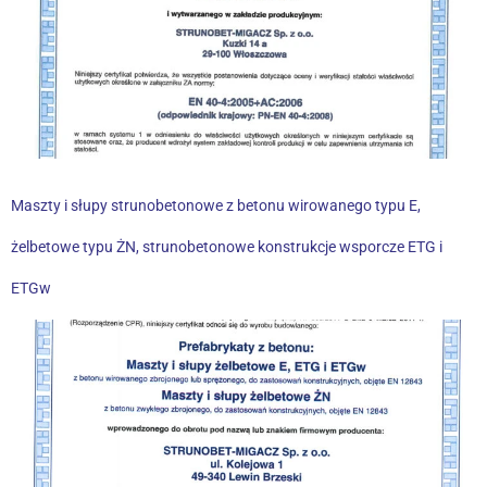
Maszty i słupy strunobetonowe z betonu wirowanego typu E,
żelbetowe typu ŻN, strunobetonowe konstrukcje wsporcze ETG i
ETGw