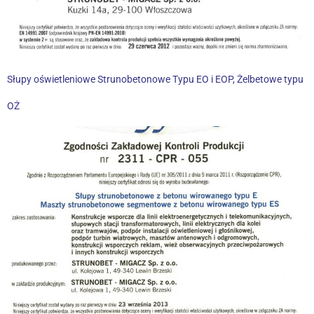
Słupy oświetleniowe Strunobetonowe Typu EO i EOP, Żelbetowe typu
OŻ