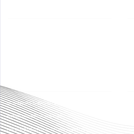
Zakład produkcyjny w Lewinie Brzeskim
Za
ul. Kolejowa 1, 49-340 Lewin Brzeski
Kuz
biurolewin@strunobet.pl
+48 77 552 44 10
STRUNOBET-MIGACZ Sp. z o.o.
ul. Kolejowa 1, 49-340 Lewin Brzeski
Sąd
VII
e-mail: biuro@strunobet.pl
Są
NIP 656-21-57-750 | REGON 292831157
Num