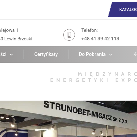
KATALO
olejowa 1
Telefon:
+48 41 39 42 113
40 Lewin Brzeski
ści
Certyfikaty
Do Pobrania
K
MIĘDZYNAR
ENERGETYKI EXP