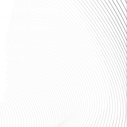
produkcyjny w Grzybowie
 189, 83-406 Wąglikowice
ścierzyna
ogrzybowo@strunobet.pl
8 765 90 10