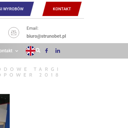
GI WYROBÓW
KONTAKT
Email:
biuro@strunobet.pl
ontakt
ODOWE TARGI
OPOWER 2018