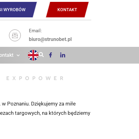
GI WYROBÓW
KONTAKT
Email:
biuro@strunobet.pl
ontakt
W EXPOPOWER
 w Poznaniu. Dziękujemy za miłe
prezach targowych, na których będziemy