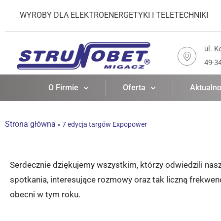
WYROBY DLA ELEKTROENERGETYKI I TELETECHNIKI
ul. K
49-3
O Firmie
Oferta
Aktualno
Strona główna
»
7 edycja targów Expopower
Serdecznie dziękujemy wszystkim, którzy odwiedzili na
spotkania, interesujące rozmowy oraz tak liczną frekwen
obecni w tym roku.