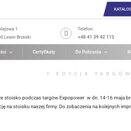
KATALO
olejowa 1
Telefon:
+48 41 39 42 113
40 Lewin Brzeski
ści
Certyfikaty
Do Pobrania
K
7 EDYCJA TARGÓ
sze stoisko podczas targów Expopower w dn. 14-16 maja br.
cję na stoisku naszej firmy. Do zobaczenia na kolejnych im